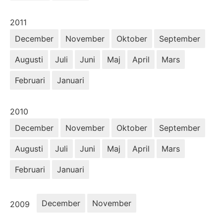
År:
2011
December
November
Oktober
September
Augusti
Juli
Juni
Maj
April
Mars
Februari
Januari
År:
2010
December
November
Oktober
September
Augusti
Juli
Juni
Maj
April
Mars
Februari
Januari
År:
December
November
2009